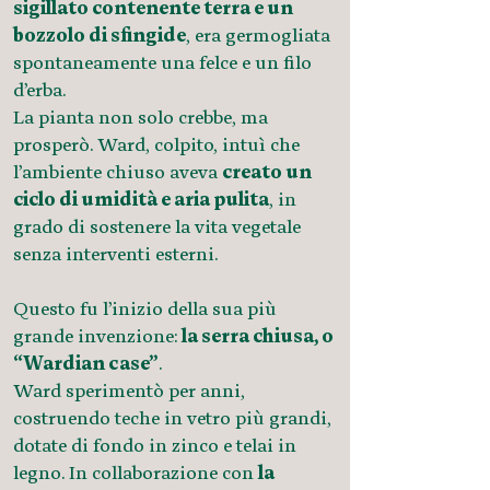
sigillato contenente terra e un
bozzolo di sfingide
, era germogliata
spontaneamente una felce e un filo
d’erba.
La pianta non solo crebbe, ma
prosperò. Ward, colpito, intuì che
l’ambiente chiuso aveva
creato un
ciclo di umidità e aria pulita
, in
grado di sostenere la vita vegetale
senza interventi esterni.
Questo fu l’inizio della sua più
grande invenzione:
la serra chiusa, o
“Wardian case”
.
Ward sperimentò per anni,
costruendo teche in vetro più grandi,
dotate di fondo in zinco e telai in
legno. In collaborazione con
la