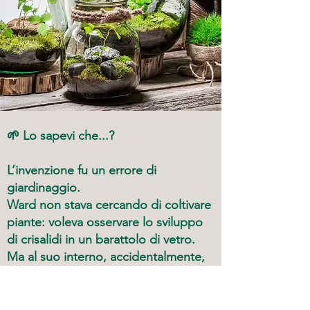
🌱
Lo sapevi che...?
L’invenzione fu un errore di
giardinaggio.
Ward non stava cercando di coltivare
piante: voleva osservare lo sviluppo
di crisalidi in un barattolo di vetro.
Ma al suo interno, accidentalmente,
germogliò una felce. Questo evento
casuale lo portò a intuire che un
microambiente chiuso poteva favorire