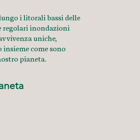
go i litorali bassi delle
 e regolari inondazioni
ravvivenza uniche,
mo insieme come sono
nostro pianeta.
ianeta